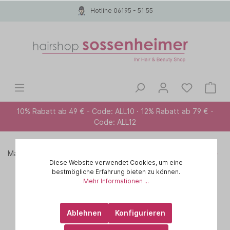
Hotline 06195 - 51 55
10% Rabatt ab 49 € - Code: ALL10 · 12% Rabatt ab 79 € -
Code: ALL12
Marken A-Z
PROFILINE
Pflege-Serien
GLÄTTUNG
Diese Website verwendet Cookies, um eine
bestmögliche Erfahrung bieten zu können.
Mehr Informationen ...
Ablehnen
Konfigurieren