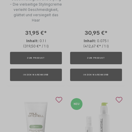
- Die vielseitige Stylingcreme
verleiht Geschmeidigkeit,
glättet und versiegelt das
Haar
31,95 €*
30,95 €*
Inhalt:
0.1 l
Inhalt:
0.075 l
(319,50 €* / 1 l)
(412,67 €* / 1 l)
ZUM PRODUKT
ZUM PRODUKT
IN DEN WARENKORB
IN DEN WARENKORB
NEU