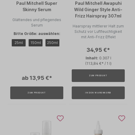
Paul Mitchell Super
Paul Mitchell Awapuhi
Skinny Serum
Wild Ginger Style Anti-
Frizz Hairspray 307ml
Glättendes und pflegendes
Serum
Haarspray mittlerer Halt zum
Schutz vor Luftfeuchtigkeit
Bitte Größe: auswählen:
mit Anti-Frizz Effekt
25ml
150ml
250ml
34,95 €*
Inhalt:
0.307 l
(113,84 €* / 1 l)
ZUM PRODUKT
ab 13,95 €*
ZUM PRODUKT
IN DEN WARENKORB