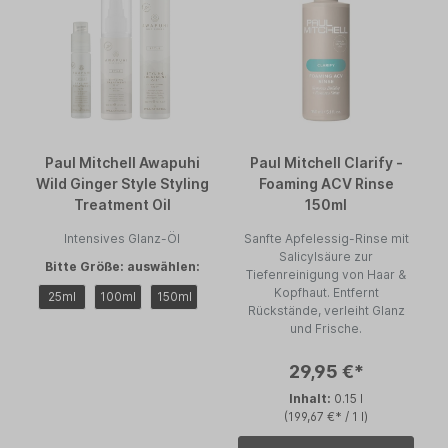
Paul Mitchell Awapuhi
Paul Mitchell Clarify -
Wild Ginger Style Styling
Foaming ACV Rinse
Treatment Oil
150ml
Intensives Glanz-Öl
Sanfte Apfelessig-Rinse mit
Salicylsäure zur
Bitte Größe: auswählen:
Tiefenreinigung von Haar &
Kopfhaut. Entfernt
25ml
100ml
150ml
Rückstände, verleiht Glanz
und Frische.
29,95 €*
Inhalt:
0.15 l
(199,67 €* / 1 l)