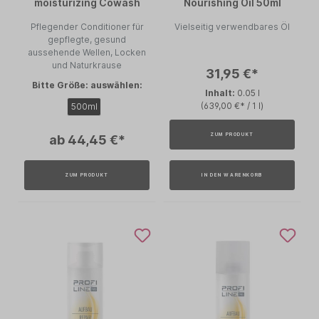
moisturizing Cowash
Nourishing Oil 50ml
Pflegender Conditioner für
Vielseitig verwendbares Öl
gepflegte, gesund
aussehende Wellen, Locken
und Naturkrause
31,95 €*
Bitte Größe: auswählen:
Inhalt:
0.05 l
(639,00 €* / 1 l)
500ml
ZUM PRODUKT
ab 44,45 €*
ZUM PRODUKT
IN DEN WARENKORB