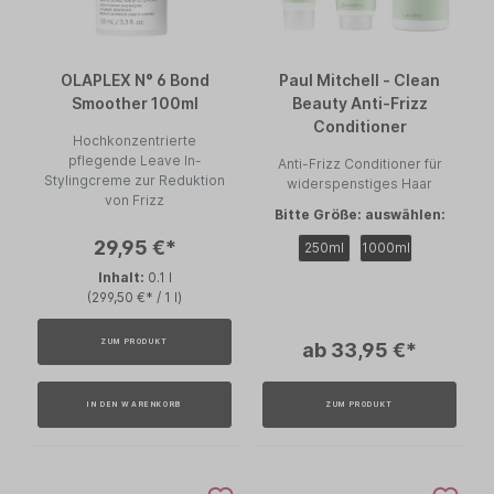
OLAPLEX N° 6 Bond
Paul Mitchell - Clean
Smoother 100ml
Beauty Anti-Frizz
Conditioner
Hochkonzentrierte
pflegende Leave In-
Anti-Frizz Conditioner für
Stylingcreme zur Reduktion
widerspenstiges Haar
von Frizz
Bitte Größe: auswählen:
29,95 €*
250ml
1000ml
Inhalt:
0.1 l
(299,50 €* / 1 l)
ZUM PRODUKT
ab 33,95 €*
IN DEN WARENKORB
ZUM PRODUKT