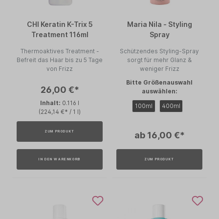
CHI Keratin K-Trix 5
Maria Nila - Styling
Treatment 116ml
Spray
Thermoaktives Treatment -
Schützendes Styling-Spray
Befreit das Haar bis zu 5 Tage
sorgt für mehr Glanz &
von Frizz
weniger Frizz
Bitte Größenauswahl
26,00 €*
auswählen:
Inhalt:
0.116 l
100ml
400ml
(224,14 €* / 1 l)
ZUM PRODUKT
ab 16,00 €*
IN DEN WARENKORB
ZUM PRODUKT