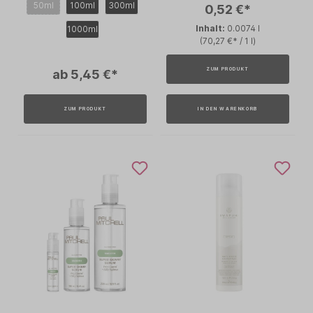
50ml
100ml
300ml
0,52 €*
Inhalt:
0.0074 l
1000ml
(70,27 €* / 1 l)
ZUM PRODUKT
ab 5,45 €*
ZUM PRODUKT
IN DEN WARENKORB