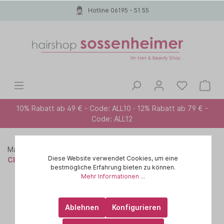
Hotline 06195 - 51 55
10% Rabatt ab 49 € - Code: ALL10 · 12% Rabatt ab 79 € -
Code: ALL12
Marken A-Z
PAUL MITCHELL
CLEAN BEAUTY
Diese Website verwendet Cookies, um eine
Clean Beauty Color Protect
bestmögliche Erfahrung bieten zu können.
Mehr Informationen ...
Ablehnen
Konfigurieren