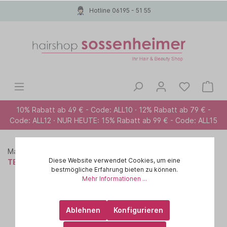
Hotline 06195 - 51 55
10% Rabatt ab 49 € - Code: ALL10 · 12% Rabatt ab 79 € -
Code: ALL12 · NUR HEUTE: 15% Rabatt ab 99 € - Code: ALL15
Marken A-Z
PAUL MITCHELL
Diese Website verwendet Cookies, um eine
TEA TREE SPECIAL COLOR
bestmögliche Erfahrung bieten zu können.
Mehr Informationen ...
Ablehnen
Konfigurieren