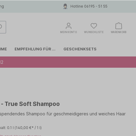
ung
Hotline 06195 - 51 55
MEIN KONTO
WUNSCHLISTE
WARENKORB
MME
EMPFEHLUNG FÜR ...
GESCHENKSETS
12
Glattes Haar
COLOR WOW
Haarausfall
INVISIBOBBLE
a - True Soft Shampoo
Anti-Schuppen
LIERAC
sspendendes Shampoo für geschmeidigeres und weiches Haar
MOROCCANOIL
halt:
0.1 l
(140,00 €* / 1 l)
Papanga