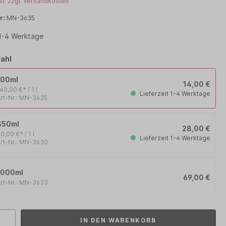
St. zzgl. Versandkosten
PHYTO
r:
MN-3635
 1-4 Werktage
RENE FURTERER
WOODY´S for men
ahl
100ml
14,00 €
40,00 €* / 1 l
Lieferzeit 1-4 Werktage
rt-Nr.: MN-3635
350ml
28,00 €
0,00 €* / 1 l
Lieferzeit 1-4 Werktage
rt-Nr.: MN-3630
1000ml
69,00 €
rt-Nr.: MN-3633
IN DEN WARENKORB