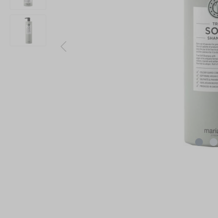
PAUL MI
PHYTOC
TANGLE 