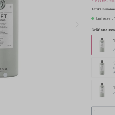
Preise inkl. Mw
TCHELL
PAUL MITCHELL PET
Artikelnumme
Lieferzeit
OLOR
PROFILINE
TEEZER
TIGI
Größenausw
1
A
8
A
A