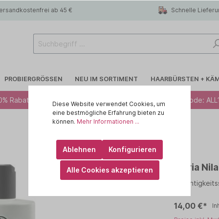
ersandkostenfrei ab 45 €
Schnelle Liefer
PROBIERGRÖSSEN
NEU IM SORTIMENT
HAARBÜRSTEN + KÄ
0% Rabatt ab 49 € - Code: ALL10 · 12% Rabatt ab 79 € - Code: ALL
Diese Website verwendet Cookies, um
eine bestmögliche Erfahrung bieten zu
können.
Mehr Informationen ...
 R.A.W
Blondiertes Haar
CHI
Ablehnen
Konfigurieren
lege
Trockenshampoo
id HAIR
Maria Nil
Alle Cookies akzeptieren
rtes Haar
 haircare
Feines Haar
KEMON - Yo Cond
Feuchtigkeit
Kopfhaut
ILA
MARULA OIL
14,00 €*
In
IN
OLAPLEX