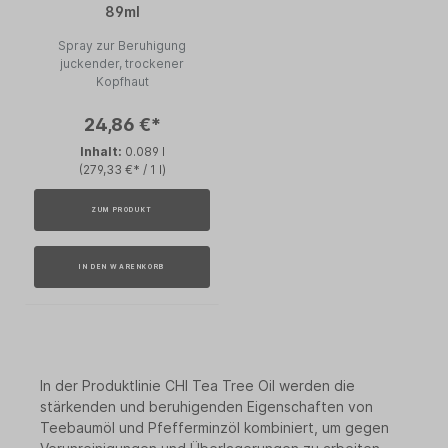
89ml
Spray zur Beruhigung
juckender, trockener
Kopfhaut
24,86 €*
Inhalt:
0.089 l
(279,33 €* / 1 l)
ZUM PRODUKT
IN DEN WARENKORB
In der Produktlinie CHI Tea Tree Oil werden die
stärkenden und beruhigenden Eigenschaften von
Teebaumöl und Pfefferminzöl kombiniert, um gegen