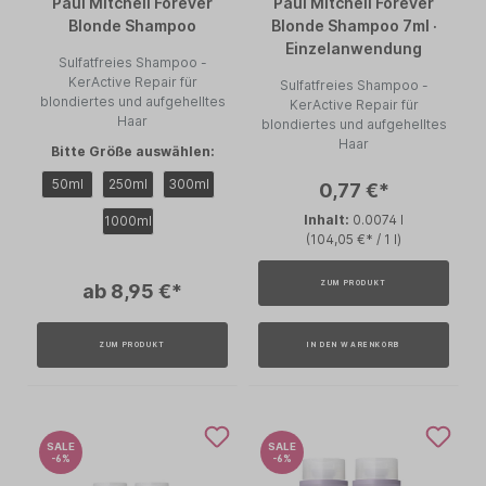
Paul Mitchell Forever
Paul Mitchell Forever
Blonde Shampoo
Blonde Shampoo 7ml ·
Einzelanwendung
Sulfatfreies Shampoo -
KerActive Repair für
Sulfatfreies Shampoo -
blondiertes und aufgehelltes
KerActive Repair für
Haar
blondiertes und aufgehelltes
Haar
Bitte Größe auswählen:
50ml
250ml
300ml
0,77 €*
Inhalt:
0.0074 l
1000ml
(104,05 €* / 1 l)
ZUM PRODUKT
ab 8,95 €*
ZUM PRODUKT
IN DEN WARENKORB
SALE
SALE
-6%
-6%