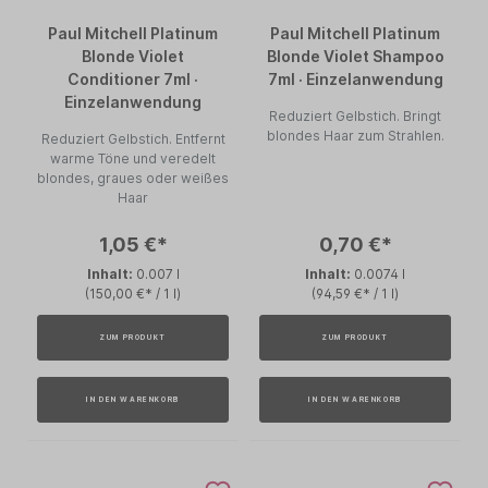
Paul Mitchell Platinum
Paul Mitchell Platinum
Blonde Violet
Blonde Violet Shampoo
Conditioner 7ml ·
7ml · Einzelanwendung
Einzelanwendung
Reduziert Gelbstich. Bringt
blondes Haar zum Strahlen.
Reduziert Gelbstich. Entfernt
warme Töne und veredelt
blondes, graues oder weißes
Haar
1,05 €*
0,70 €*
Inhalt:
0.007 l
Inhalt:
0.0074 l
(150,00 €* / 1 l)
(94,59 €* / 1 l)
ZUM PRODUKT
ZUM PRODUKT
IN DEN WARENKORB
IN DEN WARENKORB