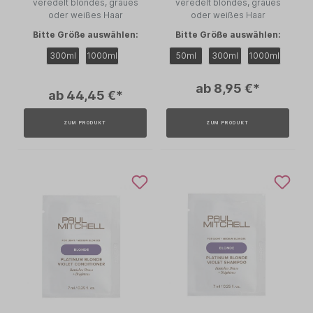
veredelt blondes, graues
veredelt blondes, graues
oder weißes Haar
oder weißes Haar
Bitte Größe auswählen:
Bitte Größe auswählen:
300ml
1000ml
50ml
300ml
1000ml
ab 8,95 €*
ab 44,45 €*
ZUM PRODUKT
ZUM PRODUKT