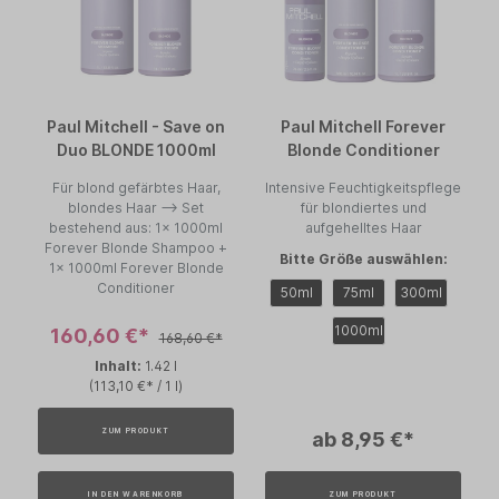
Paul Mitchell - Save on
Paul Mitchell Forever
Duo BLONDE 1000ml
Blonde Conditioner
Für blond gefärbtes Haar,
Intensive Feuchtigkeitspflege
blondes Haar --> Set
für blondiertes und
bestehend aus: 1x 1000ml
aufgehelltes Haar
Forever Blonde Shampoo +
Bitte Größe auswählen:
1x 1000ml Forever Blonde
Conditioner
50ml
75ml
300ml
1000ml
160,60 €*
168,60 €*
Inhalt:
1.42 l
(113,10 €* / 1 l)
ZUM PRODUKT
ab 8,95 €*
IN DEN WARENKORB
ZUM PRODUKT