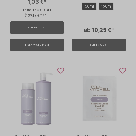
1,03 €*
50ml
150ml
Inhalt:
0.0074 l
(139,19 €* / 1 l)
ZUM PRODUKT
ab 10,25 €*
IN DEN WARENKORB
ZUM PRODUKT