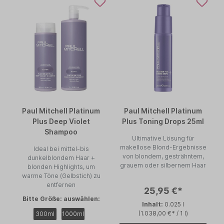
Paul Mitchell Platinum
Paul Mitchell Platinum
Plus Deep Violet
Plus Toning Drops 25ml
Shampoo
Ultimative Lösung für
makellose Blond-Ergebnisse
Ideal bei mittel-bis
von blondem, gesträhntem,
dunkelblondem Haar +
grauem oder silbernem Haar
blonden Highlights, um
warme Töne (Gelbstich) zu
entfernen
25,95 €*
Bitte Größe: auswählen:
Inhalt:
0.025 l
(1.038,00 €* / 1 l)
300ml
1000ml