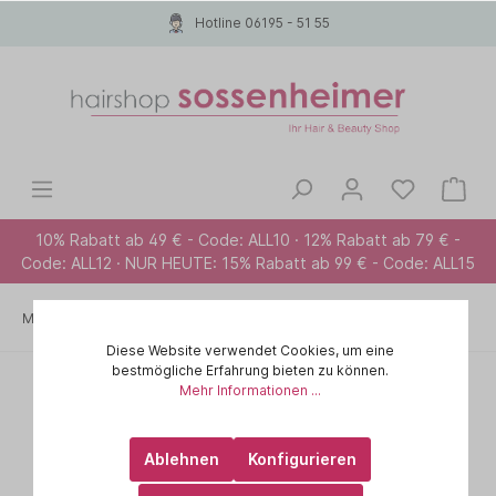
Hotline 06195 - 51 55
10% Rabatt ab 49 € - Code: ALL10 · 12% Rabatt ab 79 € -
Code: ALL12 · NUR HEUTE: 15% Rabatt ab 99 € - Code: ALL15
Marken A-Z
PAUL MITCHELL
BLONDE
Diese Website verwendet Cookies, um eine
bestmögliche Erfahrung bieten zu können.
Mehr Informationen ...
Ablehnen
Konfigurieren