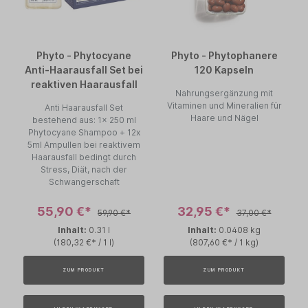
Phyto - Phytocyane
Phyto - Phytophanere
Anti-Haarausfall Set bei
120 Kapseln
reaktiven Haarausfall
Nahrungsergänzung mit
Vitaminen und Mineralien für
Anti Haarausfall Set
Haare und Nägel
bestehend aus: 1x 250 ml
Phytocyane Shampoo + 12x
5ml Ampullen bei reaktivem
Haarausfall bedingt durch
Stress, Diät, nach der
Schwangerschaft
55,90 €*
32,95 €*
59,90 €*
37,00 €*
Inhalt:
0.31 l
Inhalt:
0.0408 kg
(180,32 €* / 1 l)
(807,60 €* / 1 kg)
ZUM PRODUKT
ZUM PRODUKT