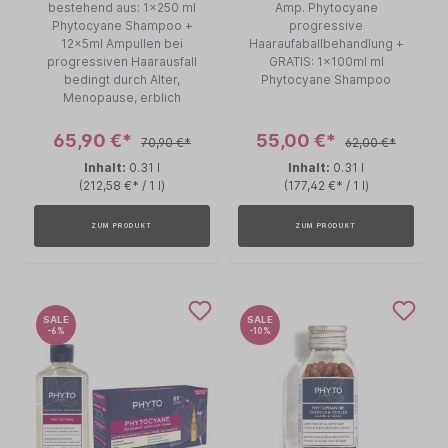
bestehend aus: 1x250 ml
Amp. Phytocyane
Phytocyane Shampoo +
progressive
12x5ml Ampullen bei
Haaraufaballbehandlung +
progressiven Haarausfall
GRATIS: 1x100ml ml
bedingt durch Alter,
Phytocyane Shampoo
Menopause, erblich
65,90 €*
55,00 €*
70,90 €*
62,00 €*
Inhalt:
0.31 l
Inhalt:
0.31 l
(212,58 €* / 1 l)
(177,42 €* / 1 l)
ZUM PRODUKT
ZUM PRODUKT
SALE
SALE
-6%
-10%