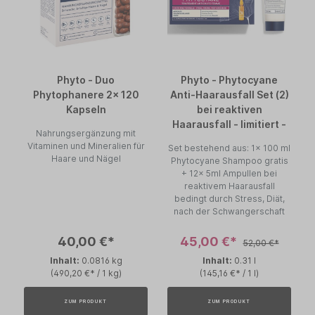
Phyto - Duo
Phyto - Phytocyane
Phytophanere 2x 120
Anti-Haarausfall Set (2)
Kapseln
bei reaktiven
Haarausfall - limitiert -
Nahrungsergänzung mit
Vitaminen und Mineralien für
Set bestehend aus: 1x 100 ml
Haare und Nägel
Phytocyane Shampoo gratis
+ 12x 5ml Ampullen bei
reaktivem Haarausfall
bedingt durch Stress, Diät,
nach der Schwangerschaft
40,00 €*
45,00 €*
52,00 €*
Inhalt:
0.0816 kg
Inhalt:
0.31 l
(490,20 €* / 1 kg)
(145,16 €* / 1 l)
ZUM PRODUKT
ZUM PRODUKT