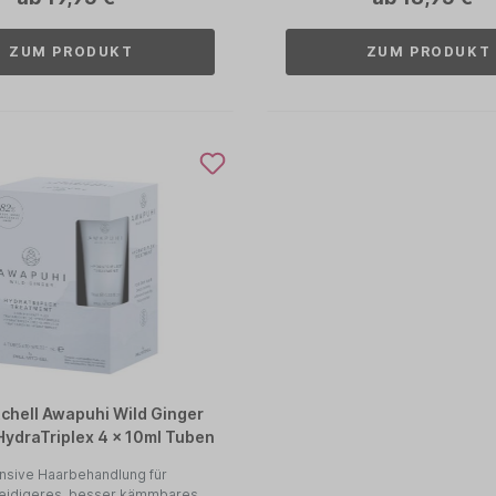
ZUM PRODUKT
ZUM PRODUKT
tchell Awapuhi Wild Ginger
HydraTriplex 4 x 10ml Tuben
ensive Haarbehandlung für
idigeres, besser kämmbares