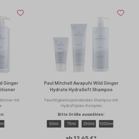
ld Ginger
Paul Mitchell Awapuhi Wild Ginger
itioner
Hydrate HydraSoft Shampoo
tioner mit
Feuchtigkeitsspendendes Shampoo mit
x
HydraTriplex-Komplex
en:
Bitte Größe auswählen:
ml
50ml
75ml
250ml
1000ml
ab 12,65 €*