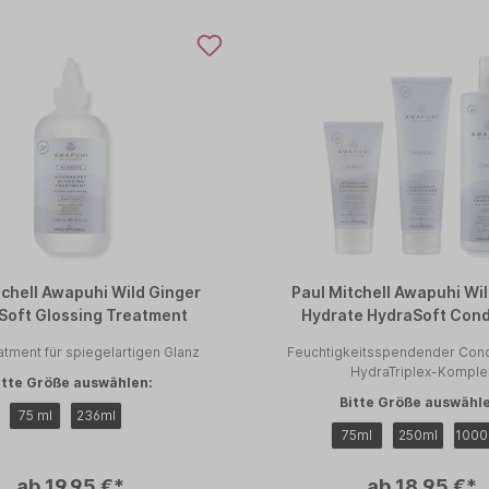
tchell Awapuhi Wild Ginger
Paul Mitchell Awapuhi Wi
Soft Glossing Treatment
Hydrate HydraSoft Cond
atment für spiegelartigen Glanz
Feuchtigkeitsspendender Condi
HydraTriplex-Komple
itte Größe auswählen:
Bitte Größe auswähl
75 ml
236ml
75ml
250ml
1000
ab 19,95 €*
ab 18,95 €*