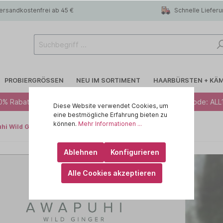
ersandkostenfrei ab 45 €
Schnelle Liefer
PROBIERGRÖSSEN
NEU IM SORTIMENT
HAARBÜRSTEN + KÄ
0% Rabatt ab 49 € - Code: ALL10 · 12% Rabatt ab 79 € - Code: ALL
Diese Website verwendet Cookies, um
eine bestmögliche Erfahrung bieten zu
können.
Mehr Informationen ...
hi Wild Ginger Hydrate
 R.A.W
Blondiertes Haar
CHI
Ablehnen
Konfigurieren
lege
Trockenshampoo
id HAIR
Alle Cookies akzeptieren
rtes Haar
 haircare
Feines Haar
KEMON - Yo Cond
Kopfhaut
ILA
MARULA OIL
IN
OLAPLEX