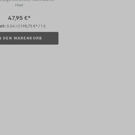
Haar
47,95 €*
alt:
0.04 l
(1.198,75 €* / 1 l)
N DEN WARENKORB