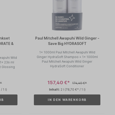
enkset
Paul Mitchell Awapuhi Wild Ginger -
DRATE &
Save Big HYDRASOFT
1x 1000ml Paul Mitchell Awapuhi Wild
Ginger HydraSoft Shampoo + 1x 1000ml
wapuhi Wild
Paul Mitchell Awapuhi Wild Ginger
1x 236 ml
HydraSoft Conditioner
t Glossing
157,40 €*
€*
174,40 €*
/ 1 l)
Inhalt:
2 l
(78,70 €* / 1 l)
RB
IN DEN WARENKORB