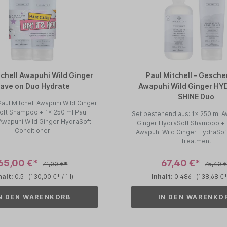
hi Wild Ginger
Paul Mitchell - Gesch
ave on Duo Hydrate
Awapuhi Wild Ginger HY
SHINE Duo
Paul Mitchell Awapuhi Wild Ginger
oft Shampoo + 1x 250 ml Paul
Set bestehend aus: 1x 250 ml A
 Awapuhi Wild Ginger HydraSoft
Ginger HydraSoft Shampoo + 
Conditioner
Awapuhi Wild Ginger HydraSof
Treatment
65,00 €*
67,40 €*
71,00 €*
75,40 
halt:
0.5 l
(130,00 €* / 1 l)
Inhalt:
0.486 l
(138,68 €* 
N DEN WARENKORB
IN DEN WARENKO