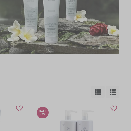
PHYTO
RENE FURTERER
WOODY´S for men
SALE
-9%