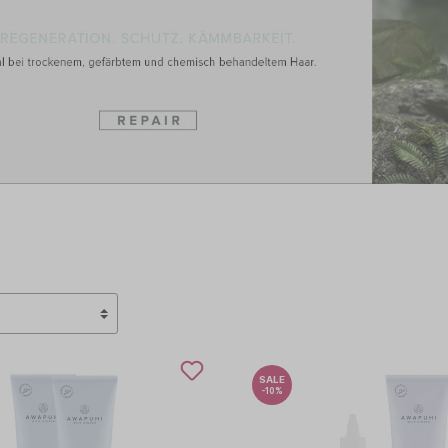
TCHELL
PAUL MITCHELL PET
OLOR
PROFILINE
TEEZER
TIGI
SALE
-10%