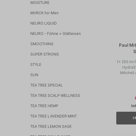
MOISTURE
MVRCK for Men
NEURO LIQUID
NEURO - Föhne + Glätteisen
SMOOTHING
Paul Mitchell Awapu
S
SUPER STRONG
1x 250 ml 
STYLE
HydraS
Mitchell
SUN
TEA TREE SPECIAL
TEA TREE SCALP WELLNESS
TEA TREE HEMP
In
TEA TREE LAVENDER MINT
I
TEA TREE LEMON SAGE